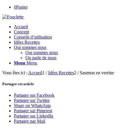
0
Panier
Accueil
Concept
Conseils d’utilisation
Idées Recettes
Qui sommes nous
Qui sommes nous
On parle de nous
Menu
Menu
Vous êtes ici :
Accueil
1
/
Idées Recettes
2
/
Saumon en verrine
Partager cet article
Partager sur Facebook
Partager sur Twitter
Share on WhatsApp
Partager sur Pinterest
Partager sur LinkedIn
Partager par Mail